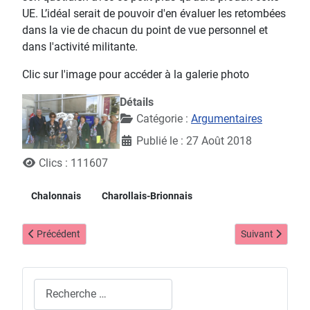
UE. L’idéal serait de pouvoir d'en évaluer les retombées
dans la vie de chacun du point de vue personnel et
dans l'activité militante.
Clic sur l'image pour accéder à la galerie photo
Détails
Catégorie :
Argumentaires
Publié le : 27 Août 2018
Clics : 111607
Chalonnais
Charollais-Brionnais
Article précédent : Lettre à Mr le préfet de Saône et Loire
Article suivant :
Précédent
Suivant
Rechercher