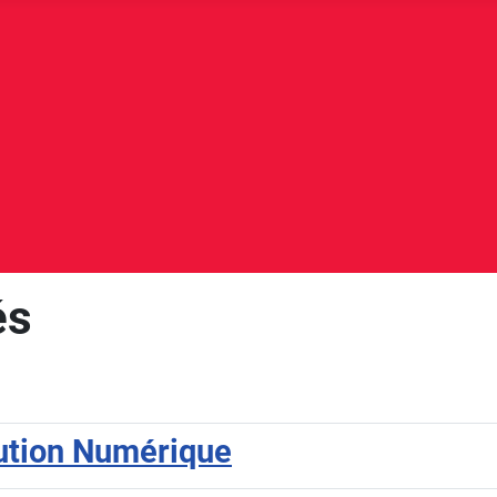
és
lution Numérique