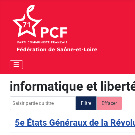
informatique et libert
Saisir partie du titre
Filtre
Effacer
5e États Généraux de la Révo